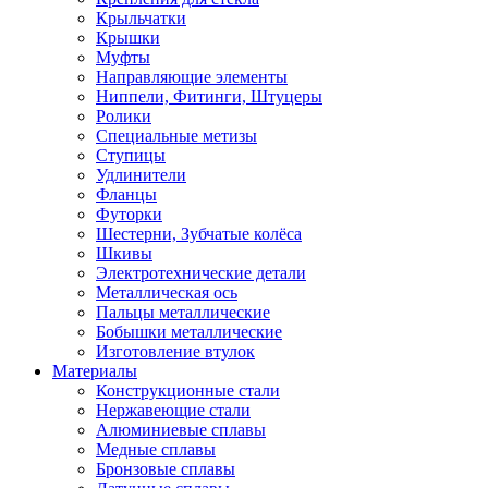
Крыльчатки
Крышки
Муфты
Направляющие элементы
Ниппели, Фитинги, Штуцеры
Ролики
Специальные метизы
Ступицы
Удлинители
Фланцы
Футорки
Шестерни, Зубчатые колёса
Шкивы
Электротехнические детали
Металлическая ось
Пальцы металлические
Бобышки металлические
Изготовление втулок
Материалы
Конструкционные стали
Нержавеющие стали
Алюминиевые сплавы
Медные сплавы
Бронзовые сплавы