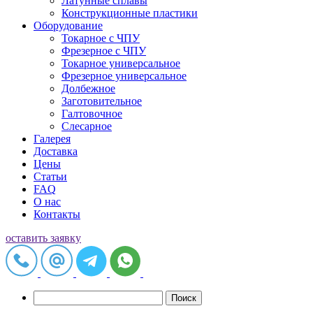
Латунные сплавы
Конструкционные пластики
Оборудование
Токарное c ЧПУ
Фрезерное c ЧПУ
Токарное универсальное
Фрезерное универсальное
Долбежное
Заготовительное
Галтовочное
Слесарное
Галерея
Доставка
Цены
Статьи
FAQ
О нас
Контакты
оставить заявку
Найти: