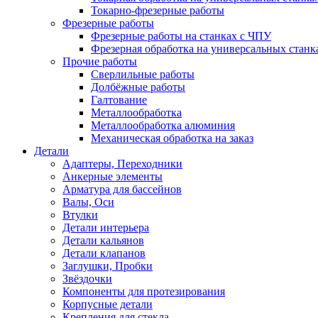
Токарно-фрезерные работы
Фрезерные работы
Фрезерные работы на станках с ЧПУ
Фрезерная обработка на универсальных станк
Прочие работы
Сверлильные работы
Долбёжные работы
Галтование
Металлообработка
Металлообработка алюминия
Механическая обработка на заказ
Детали
Адаптеры, Переходники
Анкерные элементы
Арматура для бассейнов
Валы, Оси
Втулки
Детали интерьера
Детали кальянов
Детали клапанов
Заглушки, Пробки
Звёздочки
Компоненты для протезирования
Корпусные детали
Крепления для стекла