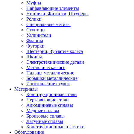
Муфты
Направляющие элементы
Ниппели, Фитинги, Штуцеры
Ролики
Специальные метизы
Ступицы
Удлинители
Фланцы
Футорки
Шестерни, Зубчатые колёса
Шкивы
Электротехнические детали
Металлическая ось
Пальцы металлические
Бобышки металлические
Изготовление втулок
Материалы
Конструкционные стали
Нержавеющие стали
Алюминиевые сплавы
Медные сплавы
Бронзовые сплавы
Латунные сплавы
Конструкционные пластики
Оборудование