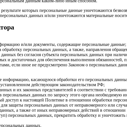
персональным данным каким-либо иным способом.
 результате которых персональные данные уничтожаются безвоз
персональных данных и/или уничтожаются материальные носит
атора
нформацию и/или документы, содержащие персональные данные;
а обработку персональных данных, а также, направления обращ
данных без согласия субъекта персональных данных при наличи
имых и достаточных для обеспечения выполнения обязанностей,
ами, если иное не предусмотрено Законом о персональных дан
бе информацию, касающуюся обработки его персональных данны
 установленном действующим законодательством РФ;
анных и их законных представителей в соответствии с требован
 персональных данных по запросу этого органа необходимую ин
ый доступ к настоящей Политике в отношении обработки персо
для защиты персональных данных от неправомерного или случай
 данных, а также от иных неправомерных действий в отношении
ступ) персональных данных, прекратить обработку и уничтожить
ерсональных данных.