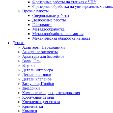
Фрезерные работы на станках с ЧПУ
Фрезерная обработка на универсальных станк
Прочие работы
Сверлильные работы
Долбёжные работы
Галтование
Металлообработка
Металлообработка алюминия
Механическая обработка на заказ
Детали
Адаптеры, Переходники
Анкерные элементы
Арматура для бассейнов
Валы, Оси
Втулки
Детали интерьера
Детали кальянов
Детали клапанов
Заглушки, Пробки
Звёздочки
Компоненты для протезирования
Корпусные детали
Крепления для стекла
Крыльчатки
Крышки