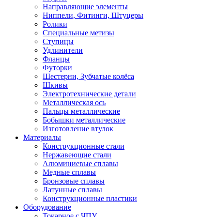
Направляющие элементы
Ниппели, Фитинги, Штуцеры
Ролики
Специальные метизы
Ступицы
Удлинители
Фланцы
Футорки
Шестерни, Зубчатые колёса
Шкивы
Электротехнические детали
Металлическая ось
Пальцы металлические
Бобышки металлические
Изготовление втулок
Материалы
Конструкционные стали
Нержавеющие стали
Алюминиевые сплавы
Медные сплавы
Бронзовые сплавы
Латунные сплавы
Конструкционные пластики
Оборудование
Токарное c ЧПУ