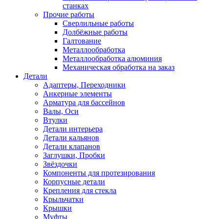
станках
Прочие работы
Сверлильные работы
Долбёжные работы
Галтование
Металлообработка
Металлообработка алюминия
Механическая обработка на заказ
Детали
Адаптеры, Переходники
Анкерные элементы
Арматура для бассейнов
Валы, Оси
Втулки
Детали интерьера
Детали кальянов
Детали клапанов
Заглушки, Пробки
Звёздочки
Компоненты для протезирования
Корпусные детали
Крепления для стекла
Крыльчатки
Крышки
Муфты