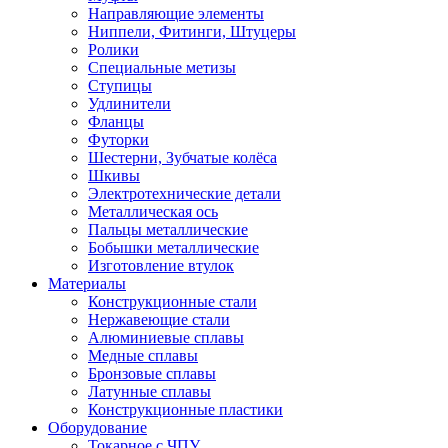
Направляющие элементы
Ниппели, Фитинги, Штуцеры
Ролики
Специальные метизы
Ступицы
Удлинители
Фланцы
Футорки
Шестерни, Зубчатые колёса
Шкивы
Электротехнические детали
Металлическая ось
Пальцы металлические
Бобышки металлические
Изготовление втулок
Материалы
Конструкционные стали
Нержавеющие стали
Алюминиевые сплавы
Медные сплавы
Бронзовые сплавы
Латунные сплавы
Конструкционные пластики
Оборудование
Токарное c ЧПУ