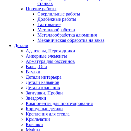
станках
Прочие работы
Сверлильные работы
Долбёжные работы
Галтование
Металлообработка
Металлообработка алюминия
Механическая обработка на заказ
Детали
Адаптеры, Переходники
Анкерные элементы
Арматура для бассейнов
Валы, Оси
Втулки
Детали интерьера
Детали кальянов
Детали клапанов
Заглушки, Пробки
Звёздочки
Компоненты для протезирования
Корпусные детали
Крепления для стекла
Крыльчатки
Крышки
Муфты