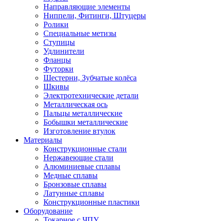
Направляющие элементы
Ниппели, Фитинги, Штуцеры
Ролики
Специальные метизы
Ступицы
Удлинители
Фланцы
Футорки
Шестерни, Зубчатые колёса
Шкивы
Электротехнические детали
Металлическая ось
Пальцы металлические
Бобышки металлические
Изготовление втулок
Материалы
Конструкционные стали
Нержавеющие стали
Алюминиевые сплавы
Медные сплавы
Бронзовые сплавы
Латунные сплавы
Конструкционные пластики
Оборудование
Токарное c ЧПУ