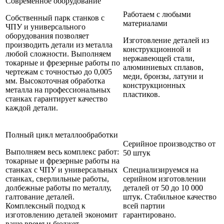
Современное оборудование
Работаем с любыми
Собственный парк станков с
материалами
ЧПУ и универсального
оборудования позволяет
Изготовление деталей из
производить детали из металла
конструкционной и
любой сложности. Выполняем
нержавеющей стали,
токарные и фрезерные работы по
алюминиевых сплавов,
чертежам с точностью до 0,005
меди, бронзы, латуни и
мм. Высокоточная обработка
конструкционных
металла на профессиональных
пластиков.
станках гарантирует качество
каждой детали.
Полный цикл металлообработки
Серийное производство от
Выполняем весь комплекс работ:
50 штук
токарные и фрезерные работы на
станках с ЧПУ и универсальных
Специализируемся на
станках, сверлильные работы,
серийном изготовлении
долбежные работы по металлу,
деталей от 50 до 10 000
галтование деталей.
штук. Стабильное качество
Комплексный подход к
всей партии
изготовлению деталей экономит
гарантировано.
ваше время и бюджет.