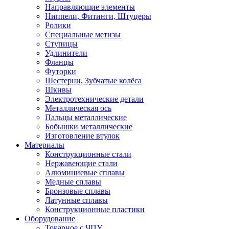
Направляющие элементы
Ниппели, Фитинги, Штуцеры
Ролики
Специальные метизы
Ступицы
Удлинители
Фланцы
Футорки
Шестерни, Зубчатые колёса
Шкивы
Электротехнические детали
Металлическая ось
Пальцы металлические
Бобышки металлические
Изготовление втулок
Материалы
Конструкционные стали
Нержавеющие стали
Алюминиевые сплавы
Медные сплавы
Бронзовые сплавы
Латунные сплавы
Конструкционные пластики
Оборудование
Токарное c ЧПУ