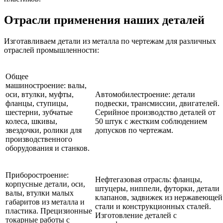
Отрасли применения наших деталей
Изготавливаем детали из металла по чертежам для различных
отраслей промышленности:
Общее
машиностроение:
валы,
оси, втулки, муфты,
Автомобилестроение:
детали
фланцы, ступицы,
подвески, трансмиссии, двигателей.
шестерни, зубчатые
Серийное производство деталей от
колеса, шкивы,
50 штук с жестким соблюдением
звездочки, ролики для
допусков по чертежам.
производственного
оборудования и станков.
Приборостроение:
Нефтегазовая отрасль:
фланцы,
корпусные детали, оси,
штуцеры, ниппели, футорки, детали
валы, втулки малых
клапанов, задвижек из нержавеющей
габаритов из металла и
стали и конструкционных сталей.
пластика. Прецизионные
Изготовление деталей с
токарные работы с