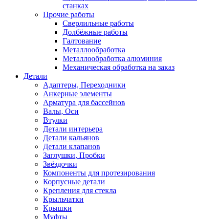
станках
Прочие работы
Сверлильные работы
Долбёжные работы
Галтование
Металлообработка
Металлообработка алюминия
Механическая обработка на заказ
Детали
Адаптеры, Переходники
Анкерные элементы
Арматура для бассейнов
Валы, Оси
Втулки
Детали интерьера
Детали кальянов
Детали клапанов
Заглушки, Пробки
Звёздочки
Компоненты для протезирования
Корпусные детали
Крепления для стекла
Крыльчатки
Крышки
Муфты