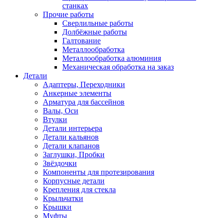
станках
Прочие работы
Сверлильные работы
Долбёжные работы
Галтование
Металлообработка
Металлообработка алюминия
Механическая обработка на заказ
Детали
Адаптеры, Переходники
Анкерные элементы
Арматура для бассейнов
Валы, Оси
Втулки
Детали интерьера
Детали кальянов
Детали клапанов
Заглушки, Пробки
Звёздочки
Компоненты для протезирования
Корпусные детали
Крепления для стекла
Крыльчатки
Крышки
Муфты