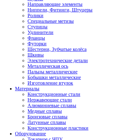
Направляющие элементы
Ниппели, Фитинги, Штуцеры
Ролики
Специальные метизы
Ступицы
Удлинители
Фланцы
Футорки
Шестерни, Зубчатые колёса
Шкивы
Электротехнические детали
Металлическая ось
Пальцы металлические
Бобышки металлические
Изготовление втулок
Материалы
Конструкционные стали
Нержавеющие стали
Алюминиевые сплавы
Медные сплавы
Бронзовые сплавы
Латунные сплавы
Конструкционные пластики
Оборудование
Токарное c ЧПУ