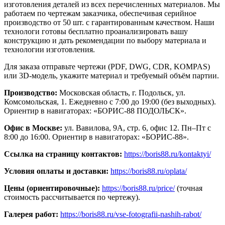
изготовления деталей из всех перечисленных материалов. Мы
работаем по чертежам заказчика, обеспечивая серийное
производство от 50 шт. с гарантированным качеством. Наши
технологи готовы бесплатно проанализировать вашу
конструкцию и дать рекомендации по выбору материала и
технологии изготовления.
Для заказа отправьте чертежи (PDF, DWG, CDR, KOMPAS)
или 3D-модель, укажите материал и требуемый объём партии.
Производство:
Московская область, г. Подольск, ул.
Комсомольская, 1. Ежедневно с 7:00 до 19:00 (без выходных).
Ориентир в навигаторах: «БОРИС-88 ПОДОЛЬСК».
Офис в Москве:
ул. Вавилова, 9А, стр. 6, офис 12. Пн–Пт с
8:00 до 16:00. Ориентир в навигаторах: «БОРИС-88».
Ссылка на страницу контактов:
https://boris88.ru/kontaktyi/
Условия оплаты и доставки:
https://boris88.ru/oplata/
Цены (ориентировочные):
https://boris88.ru/price/
(точная
стоимость рассчитывается по чертежу).
Галерея работ:
https://boris88.ru/vse-fotografii-nashih-rabot/