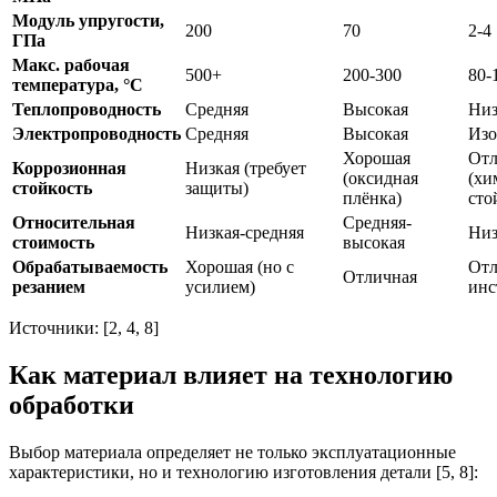
Модуль упругости,
200
70
2-4
ГПа
Макс. рабочая
500+
200-300
80-
температура, °C
Теплопроводность
Средняя
Высокая
Низ
Электропроводность
Средняя
Высокая
Изо
Хорошая
Отл
Коррозионная
Низкая (требует
(оксидная
(хи
стойкость
защиты)
плёнка)
сто
Относительная
Средняя-
Низкая-средняя
Низ
стоимость
высокая
Обрабатываемость
Хорошая (но с
Отл
Отличная
резанием
усилием)
инс
Источники: [2, 4, 8]
Как материал влияет на технологию
обработки
Выбор материала определяет не только эксплуатационные
характеристики, но и технологию изготовления детали [5, 8]: