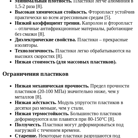
Минимальная плотность.
Пластики легче алюминия в
1,5-2 раза [8].
Высокая химическая стойкость.
Фторопласт устойчив
практически ко всем агрессивным средам [5].
Низкий коэффициент трения.
Капролон и фторопласт
– отличные антифрикционные материалы, работающие
без смазки [8].
Диэлектрические свойства.
Пластики – прекрасные
изоляторы.
Технологичность.
Пластики легко обрабатываются на
высоких скоростях [8].
Низкая стоимость (для массовых пластиков).
Ограничения пластиков
Низкая механическая прочность.
Предел прочности
пластиков (20-100 МПа) значительно ниже, чем у
металлов [8].
Низкая жёсткость.
Модуль упругости пластиков в
десятки раз меньше, чем у стали.
Низкая термостойкость.
Большинство пластиков
деформируются или плавятся при 80-150°C [8].
Ползучесть.
Пластики могут деформироваться под
нагрузкой с течением времени.
Старение.
Некоторые пластики разрушаются под