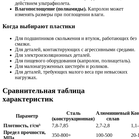
действием ультрафиолета.
Влагопоглощение (полиамиды).
Капролон может
изменять размеры при поглощении влаги.
Когда выбирают пластики
Для подшипников скольжения и втулок, работающих без
смазки.
Для деталей, контактирующих с агрессивными средами.
Для электроизоляционных деталей.
Для пищевого оборудования (капролон, полиацеталь).
Для малонагруженных шестерён и роликов.
Для деталей, требующих малого веса при невысоких
нагрузках.
Сравнительная таблица
характеристик
Сталь
Алюминиевый
Ко
Параметр
(конструкционная)
сплав
Плотность, г/см³
7,8-7,85
2,7-2,8
1,1-
Предел прочности,
350-800+
100-500
20-
МПа