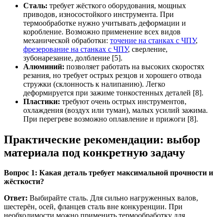
Сталь:
требует жёсткого оборудования, мощных
приводов, износостойкого инструмента. При
термообработке нужно учитывать деформации и
коробление. Возможно применение всех видов
механической обработки:
точение на станках с ЧПУ
,
фрезерование на станках с ЧПУ
, сверление,
зубонарезание, долбление [5].
Алюминий:
позволяет работать на высоких скоростях
резания, но требует острых резцов и хорошего отвода
стружки (склонность к налипанию). Легко
деформируется при зажиме тонкостенных деталей [8].
Пластики:
требуют очень острых инструментов,
охлаждения (воздух или туман), малых усилий зажима.
При перегреве возможно оплавление и прижоги [8].
Практические рекомендации: выбор
материала под конкретную задачу
Вопрос 1: Какая деталь требует максимальной прочности и
жёсткости?
Ответ:
Выбирайте сталь. Для сильно нагруженных валов,
шестерён, осей, фланцев сталь вне конкуренции. При
необходимости можно применить термообработку для