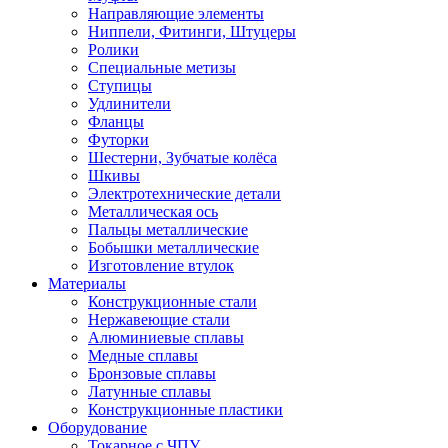
Направляющие элементы
Ниппели, Фитинги, Штуцеры
Ролики
Специальные метизы
Ступицы
Удлинители
Фланцы
Футорки
Шестерни, Зубчатые колёса
Шкивы
Электротехнические детали
Металлическая ось
Пальцы металлические
Бобышки металлические
Изготовление втулок
Материалы
Конструкционные стали
Нержавеющие стали
Алюминиевые сплавы
Медные сплавы
Бронзовые сплавы
Латунные сплавы
Конструкционные пластики
Оборудование
Токарное c ЧПУ