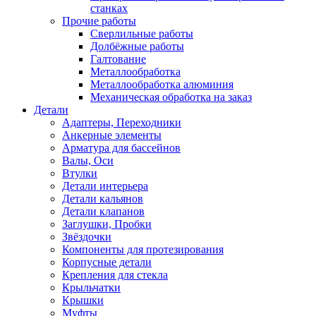
станках
Прочие работы
Сверлильные работы
Долбёжные работы
Галтование
Металлообработка
Металлообработка алюминия
Механическая обработка на заказ
Детали
Адаптеры, Переходники
Анкерные элементы
Арматура для бассейнов
Валы, Оси
Втулки
Детали интерьера
Детали кальянов
Детали клапанов
Заглушки, Пробки
Звёздочки
Компоненты для протезирования
Корпусные детали
Крепления для стекла
Крыльчатки
Крышки
Муфты