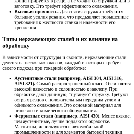
концентрируется в резце, а не уходит со стружкой или в
заготовку. Это требует эффективного охлаждения.
Высокая прочность.
Для снятия стружки требуются
большие усилия резания, что предъявляет повышенные
требования к жесткости станка и надежности его
крепления.
Типы нержавеющих сталей и их влияние на
обработку
В зависимости от структуры и свойств, нержавеющие стали
делятся на несколько классов, каждый из которых требует
своего подхода при токарной обработке:
Аустенитные стали (например, AISI 304, AISI 316,
AISI 321).
Самый распространенный класс. Отличаются
высокой вязкостью и склонностью к наклепу. При
обработке дают длинную, "путаную" стружку. Требуют
острых резцов с положительным передним углом и
обильного охлаждения. Это основной материал для
пищевого и химического оборудования.
Ферритные стали (например, AISI 430).
Менее вязкие,
чем аустенитные, лучше поддаются обработке.
Магнитны, используются в автомобильной
промышленности и для элементов бытовой техники.