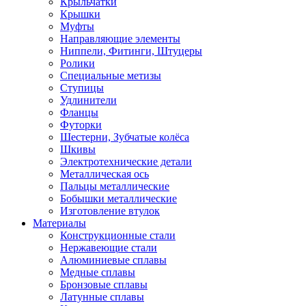
Крыльчатки
Крышки
Муфты
Направляющие элементы
Ниппели, Фитинги, Штуцеры
Ролики
Специальные метизы
Ступицы
Удлинители
Фланцы
Футорки
Шестерни, Зубчатые колёса
Шкивы
Электротехнические детали
Металлическая ось
Пальцы металлические
Бобышки металлические
Изготовление втулок
Материалы
Конструкционные стали
Нержавеющие стали
Алюминиевые сплавы
Медные сплавы
Бронзовые сплавы
Латунные сплавы