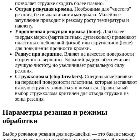
позволяет стружке сходить более плавно.
Острая режущая кромка.
Необходима для "чистого"
резания, без выдавливания материала. Малейшее
затупление приводит к резкому росту температуры и
наклепу.
Упрочненная режущая кромка (hone).
Для более
твердых марок (мартенситных, дуплексных) применяют
пластины с небольшой фаской или скруглением (hone)
для повышения прочности кромки.
Радиус при вершине.
Влияет на качество поверхности
и прочность вершины. Больший радиус обеспечивает
лучшую чистоту, но увеличивает радиальную силу
резания.
Стружколомы (chip-breakers).
Специальные канавки
на передней поверхности пластины, которые заставляют
вязкую стружку завиваться и ломаться. Правильный
выбор стружколома критичен для отвода стружки из
зоны резания.
Параметры резания и режимы
обработки
Выбор режимов резания для нержавейки — это баланс между
производительностью и стойкостью инструмента. В отличие