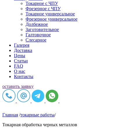
Токарное c ЧПУ
Фрезерное c ЧПУ
Токарное универсальное
Фрезерное универсальное
Долбежное
Заготовительное
Галтовочное
Слесарное
Галерея
Доставка
Цены
Статьи
FAQ
О нас
Контакты
оставить заявку
Главная
/
токарные работы
/
Токарная обработка черных металлов