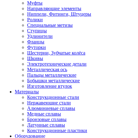
Муфты
Направляющие элементы
Ниппели, Фитинги, Штуцеры
Ролики
Специальные метизы
Ступицы
Удлинители
Фланцы
Футорки
Шестерни, Зубчатые колёса
Шкивы
Электротехнические детали
Металлическая ось
Пальцы металлические
Бобышки металлические
Изготовление втулок
Материалы
Конструкционные стали
Нержавеющие стали
Алюминиевые сплавы
Медные сплавы
Бронзовые сплавы
Латунные сплавы
Конструкционные пластики
Оборудование