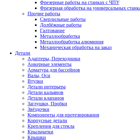
Фрезерные работы на станках с ЧПУ
Фрезерная обработка на универсальных станк
Прочие работы
Сверлильные работы
Долбёжные работы
Галтование
Металлообработка
Металлообработка алюминия
Механическая обработка на заказ
Детали
Адаптеры, Переходники
Анкерные элементы
Арматура для бассейнов
Валы, Оси
Втулки
Детали интерьера
Детали кальянов
Детали клапанов
Заглушки, Пробки
Звёздочки
Компоненты для протезирования
Корпусные детали
Крепления для стекла
Крыльчатки
Крышки