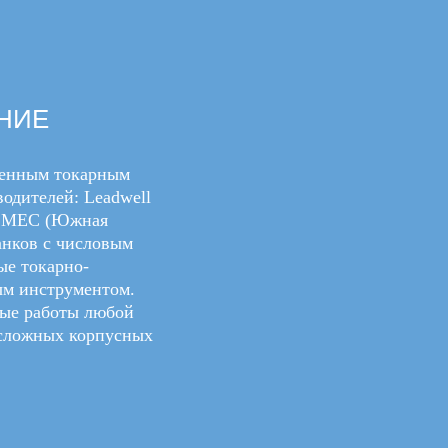
НИЕ
менным токарным
одителей: Leadwell
 SMEC (Южная
анков с числовым
ые токарно-
ым инструментом.
ные работы любой
 сложных корпусных