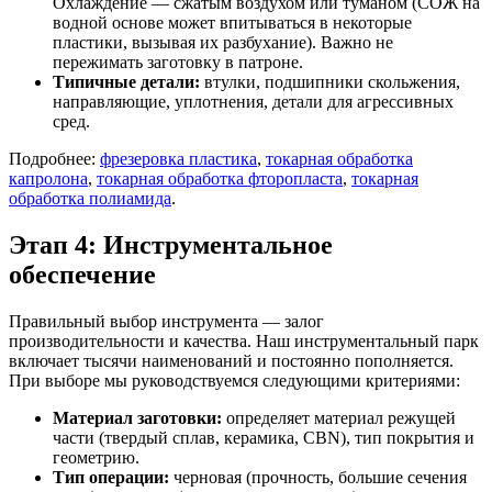
Охлаждение — сжатым воздухом или туманом (СОЖ на
водной основе может впитываться в некоторые
пластики, вызывая их разбухание). Важно не
пережимать заготовку в патроне.
Типичные детали:
втулки, подшипники скольжения,
направляющие, уплотнения, детали для агрессивных
сред.
Подробнее:
фрезеровка пластика
,
токарная обработка
капролона
,
токарная обработка фторопласта
,
токарная
обработка полиамида
.
Этап 4: Инструментальное
обеспечение
Правильный выбор инструмента — залог
производительности и качества. Наш инструментальный парк
включает тысячи наименований и постоянно пополняется.
При выборе мы руководствуемся следующими критериями:
Материал заготовки:
определяет материал режущей
части (твердый сплав, керамика, CBN), тип покрытия и
геометрию.
Тип операции:
черновая (прочность, большие сечения