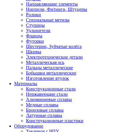
Направляющие элементы
Ниппели, Фитинги, Штуцеры
Ролики
Специальные метизы
Ступицы
Удлинители
Фланцы
Футорки
Шестерни, Зубчатые колёса
Шкивы
Электротехнические детали
Металлическая ось
Пальцы металлические
Бобышки металлические
Изготовление втулок
Материалы
Конструкционные стали
Нержавеющие стали
Алюминиевые сплавы
Медные сплавы
Бронзовые сплавы
Латунные сплавы
Конструкционные пластики
Оборудование
Токарное c ЧПУ