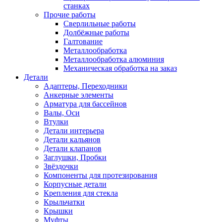
станках
Прочие работы
Сверлильные работы
Долбёжные работы
Галтование
Металлообработка
Металлообработка алюминия
Механическая обработка на заказ
Детали
Адаптеры, Переходники
Анкерные элементы
Арматура для бассейнов
Валы, Оси
Втулки
Детали интерьера
Детали кальянов
Детали клапанов
Заглушки, Пробки
Звёздочки
Компоненты для протезирования
Корпусные детали
Крепления для стекла
Крыльчатки
Крышки
Муфты