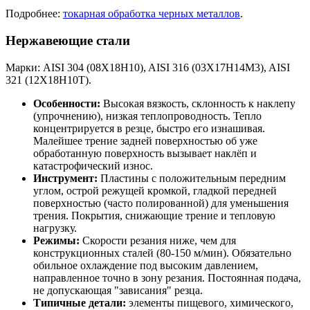
Подробнее:
токарная обработка черных металлов
.
Нержавеющие стали
Марки: AISI 304 (08Х18Н10), AISI 316 (03Х17Н14М3), AISI
321 (12Х18Н10Т).
Особенности:
Высокая вязкость, склонность к наклепу
(упрочнению), низкая теплопроводность. Тепло
концентрируется в резце, быстро его изнашивая.
Малейшее трение задней поверхностью об уже
обработанную поверхность вызывает наклёп и
катастрофический износ.
Инструмент:
Пластины с положительным передним
углом, острой режущей кромкой, гладкой передней
поверхностью (часто полированной) для уменьшения
трения. Покрытия, снижающие трение и тепловую
нагрузку.
Режимы:
Скорости резания ниже, чем для
конструкционных сталей (80-150 м/мин). Обязательно
обильное охлаждение под высоким давлением,
направленное точно в зону резания. Постоянная подача,
не допускающая "зависания" резца.
Типичные детали:
элементы пищевого, химического,