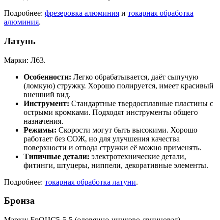
Подробнее:
фрезеровка алюминия
и
токарная обработка
алюминия
.
Латунь
Марки: Л63.
Особенности:
Легко обрабатывается, даёт сыпучую
(ломкую) стружку. Хорошо полируется, имеет красивый
внешний вид.
Инструмент:
Стандартные твердосплавные пластины с
острыми кромками. Подходят инструменты общего
назначения.
Режимы:
Скорости могут быть высокими. Хорошо
работает без СОЖ, но для улучшения качества
поверхности и отвода стружки её можно применять.
Типичные детали:
электротехнические детали,
фитинги, штуцеры, ниппели, декоративные элементы.
Подробнее:
токарная обработка латуни
.
Бронза
Марки: БрОЦС5-5-5 (оловянно-цинково-свинцовая).