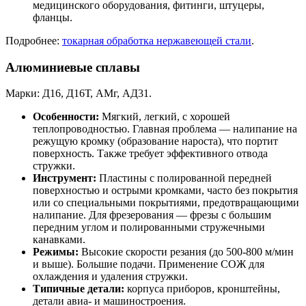
медицинского оборудования, фитинги, штуцеры,
фланцы.
Подробнее:
токарная обработка нержавеющей стали
.
Алюминиевые сплавы
Марки: Д16, Д16Т, АМг, АД31.
Особенности:
Мягкий, легкий, с хорошей
теплопроводностью. Главная проблема — налипание на
режущую кромку (образование нароста), что портит
поверхность. Также требует эффективного отвода
стружки.
Инструмент:
Пластины с полированной передней
поверхностью и острыми кромками, часто без покрытия
или со специальными покрытиями, предотвращающими
налипание. Для фрезерования — фрезы с большим
передним углом и полированными стружечными
канавками.
Режимы:
Высокие скорости резания (до 500-800 м/мин
и выше). Большие подачи. Применение СОЖ для
охлаждения и удаления стружки.
Типичные детали:
корпуса приборов, кронштейны,
детали авиа- и машиностроения.