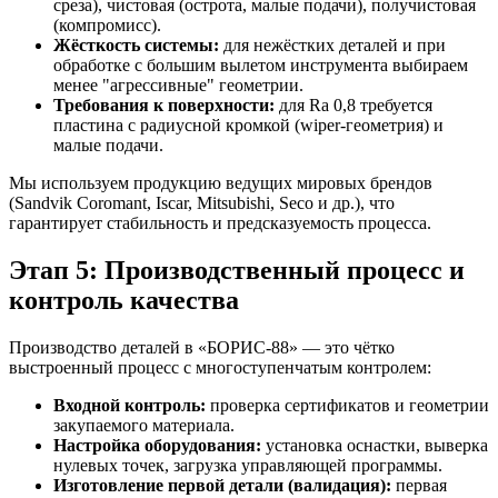
среза), чистовая (острота, малые подачи), получистовая
(компромисс).
Жёсткость системы:
для нежёстких деталей и при
обработке с большим вылетом инструмента выбираем
менее "агрессивные" геометрии.
Требования к поверхности:
для Ra 0,8 требуется
пластина с радиусной кромкой (wiper-геометрия) и
малые подачи.
Мы используем продукцию ведущих мировых брендов
(Sandvik Coromant, Iscar, Mitsubishi, Seco и др.), что
гарантирует стабильность и предсказуемость процесса.
Этап 5: Производственный процесс и
контроль качества
Производство деталей в «БОРИС-88» — это чётко
выстроенный процесс с многоступенчатым контролем:
Входной контроль:
проверка сертификатов и геометрии
закупаемого материала.
Настройка оборудования:
установка оснастки, выверка
нулевых точек, загрузка управляющей программы.
Изготовление первой детали (валидация):
первая